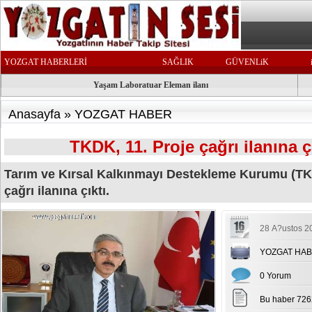
YOZGAT HABERLERİ
SAĞLIK
GÜVENLiK
Yaşam Laboratuar Eleman ilanı
Anasayfa
»
YOZGAT HABER
TKDK, 11. Proje çağrı ilanına çı
Tarım ve Kırsal Kalkınmayı Destekleme Kurumu (TKD
çağrı ilanına çıktı.
28 A?ustos 2
YOZGAT HA
0 Yorum
Bu haber 726