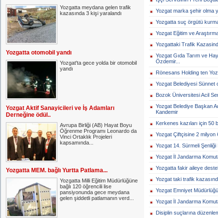
Yozgatta meydana gelen trafik
Yozgat marka şehir olma yol
kazasında 3 kişi yaralandı
Yozgatta suç örgütü kurma 
Yozgat Eğitim ve Araştırma
Yozgattaki Trafik Kazasinda
Yozgatta otomobil yandı
Yozgat Gıda Tarım ve Hayv
Özdemir...
Yozgat'ta gece yolda bir otomobil
yandı
Rönesans Holding ten Yozg
Yozgat Belediyesi Sünnet 
Bozok Üniversitesi Acil Serv
Yozgat Belediye Başkan 
Yozgat Aktif Sanayicileri ve İş Adamları
Kandemir
Derneğine ödül..
Kerkenes kazıları için 50 b
Avrupa Birliği (AB) Hayat Boyu
Öğrenme Programı Leonardo da
Yozgat Çiftçisine 2 milyon 6
Vinci Ortaklık Projeleri
kapsamında...
Yozgat 14. Sürmeli Şenliği 
Yozgat İl Jandarma Komuta
Yozgatta fakir aileye destek
Yozgatta MEM. bağlı Yurtta Patlama...
Yozgat taki trafik kazasınd
Yozgatta Milli Eğitim Müdürlüğüne
bağlı 120 öğrencili lise
Yozgat Emniyet Müdürlüğü 
pansiyonunda gece meydana
gelen şiddetli patlamanın verd...
Yozgat İl Jandarma Komutan
Disiplin suçlarına düzenlem