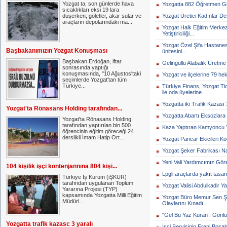
Yozgat ta, son günlerde hava
Yozgatta 882 Öğretmen Gitt
sıcaklıkları eksi 19 lara
düşerken, göletler, akar sular ve
Yozgat Üretici Kadınlar Der
araçların depolarındaki ma...
Yozgat Halk Eğitim Merkezi
Yetiştiriciliği...
Yozgat Özel Şifa Hastanes
Başbakanımızın Yozgat Konuşması
ünitesini...
Başbakan Erdoğan, iftar
Gelingüllü Alabalık Üretme T
sonrasında yaptığı
konuşmasında, "10 Ağustos'taki
Yozgat ve ilçelerine 79 he
seçimlerde Yozgat'tan tüm
Türkiye...
Türkiye Finans, Yozgat T
ile oda üyelerine...
Yozgatta iki Trafik Kazası 1
Yozgat'ta Rönasans Holding tarafından...
Yozgatta Abartı Eksozlara 
Yozgat'ta Rönasans Holding
tarafından yaptırılan bin 500
Kaza Yaptıran Kamyoncu Y
öğrencinin eğitim göreceği 24
derslikli İmam Hatip Ort...
Yozgat Pancar Ekicileri Ko
Yozgat Şeker Fabrikası Na
Yeni Vali Yardımcımız Göre
104 kişilik işçi kontenjannına 804 kişi...
Lpgli araçlarda yakıt tasar
Türkiye İş Kurum (iŞKUR)
tarafından uygulanan Toplum
Yozgat Valisi Abdulkadir Ya
Yararına Projesi (TYP)
kapsamında Yozgatta Milli Eğitim
Yozgat Büro Memur Sen Şu
Müdürl...
Olaylarını Kınadı...
"Gel Bu Yaz Kuran ı Gönlü
Yozgatta trafik kazası: 3 yaralı
İşçi Servisinin Freni Boşaldı