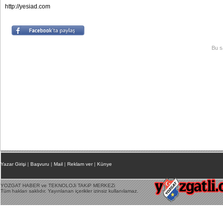
http://yesiad.com
Bu s
Yazar Girişi
|
Başvuru
|
Mail
|
Reklam ver
|
Künye
YOZGAT HABER ve TEKNOLOJi TAKiP MERKEZi
Tüm hakları saklıdır. Yayınlanan içerikler izinsiz kullanılamaz.