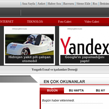
Ana Sayfa
Anket
Haber Ara
Basvuru
Sitene Ekle
Rss
İletisim
iNTERNET
TEKNOLOJi
Foto Galeri
Video Galeri
Hidrojen yakıt pili çalışan
Google'ın yapamadığını
otomobil
yaptı!
Yozgatlı Esnaf ve işadamları Derneği
Bugün haber eklenmedi.