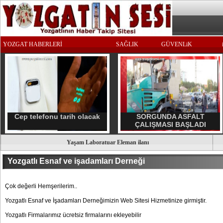
YOZGAT HABERLERİ
SAĞLIK
GÜVENLiK
Cep telefonu tarih olacak
SORGUNDA ASFALT
ÇALIŞMASI BAŞLADI
Yaşam Laboratuar Eleman ilanı
Yozgatlı Esnaf ve işadamları Derneği
Çok değerli Hemşerilerim..
Yozgatlı Esnaf ve İşadamları Derneğimizin Web Sitesi Hizmetinize girmiştir.
Yozgatlı Firmalarımız ücretsiz firmalarını ekleyebilir