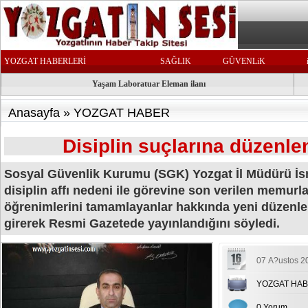
YOZGAT HABERLERİ
SAĞLIK
GÜVENLiK
Yaşam Laboratuar Eleman ilanı
Anasayfa
»
YOZGAT HABER
Disiplin suçlarına düzenlem
Sosyal Güvenlik Kurumu (SGK) Yozgat İl Müdürü İsm
disiplin affı nedeni ile görevine son verilen memurla
öğrenimlerini tamamlayanlar hakkında yeni düzenl
girerek Resmi Gazetede yayınlandığını söyledi.
07 A?ustos 2
YOZGAT HA
0 Yorum