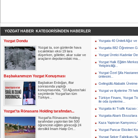
YOZGAT HABER KATEGORİSİNDEN HABERLER
Yozgat Dondu
Yozgata 40 Üniteli Ağız ve 
Yozgat ta, son günlerde hava
Yozgatta 882 Öğretmen Gitt
sıcaklıkları eksi 19 lara
düşerken, göletler, akar sular ve
Yozgat Üretici Kadınlar Der
araçların depolarındaki ma...
Yozgat Halk Eğitim Merkezi
Yetiştiriciliği...
Yozgat Özel Şifa Hastanes
Başbakanımızın Yozgat Konuşması
ünitesini...
Başbakan Erdoğan, iftar
Gelingüllü Alabalık Üretme T
sonrasında yaptığı
konuşmasında, "10 Ağustos'taki
Yozgat ve ilçelerine 79 he
seçimlerde Yozgat'tan tüm
Türkiye...
Türkiye Finans, Yozgat T
ile oda üyelerine...
Yozgatta iki Trafik Kazası 1
Yozgat'ta Rönasans Holding tarafından...
Yozgatta Abartı Eksozlara 
Yozgat'ta Rönasans Holding
tarafından yaptırılan bin 500
Kaza Yaptıran Kamyoncu Y
öğrencinin eğitim göreceği 24
derslikli İmam Hatip Ort...
Yozgat Pancar Ekicileri Ko
Yozgat Şeker Fabrikası Na