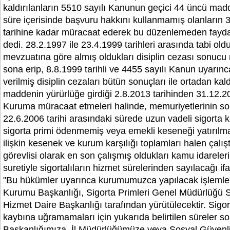
kaldırılanların 5510 sayılı Kanunun geçici 44 üncü mad
süre içerisinde başvuru hakkını kullanmamış olanların 
tarihine kadar müracaat ederek bu düzenlemeden faydal
dedi. 28.2.1997 ile 23.4.1999 tarihleri arasında tabi old
mevzuatına göre almış oldukları disiplin cezası sonucu
sona erip, 8.8.1999 tarihli ve 4455 sayılı Kanun uyarın
verilmiş disiplin cezaları bütün sonuçları ile ortadan kald
maddenin yürürlüğe girdiği 2.8.2013 tarihinden 31.12.2
Kuruma müracaat etmeleri halinde, memuriyetlerinin sona
22.6.2006 tarihi arasındaki sürede uzun vadeli sigorta ko
sigorta primi ödenmemiş veya emekli keseneği yatırılm
ilişkin kesenek ve kurum karşılığı toplamları halen çalı
görevlisi olarak en son çalışmış oldukları kamu idareler
suretiyle sigortalıların hizmet sürelerinden sayılacağı i
"Bu hükümler uyarınca kurumumuzca yapılacak işlemle
Kurumu Başkanlığı, Sigorta Primleri Genel Müdürlüğü Si
Hizmet Daire Başkanlığı tarafından yürütülecektir. Sigort
kaybına uğramamaları için yukarıda belirtilen süreler 
Başkanlığımıza, İl Müdürlüğümüze veya Sosyal Güvenli