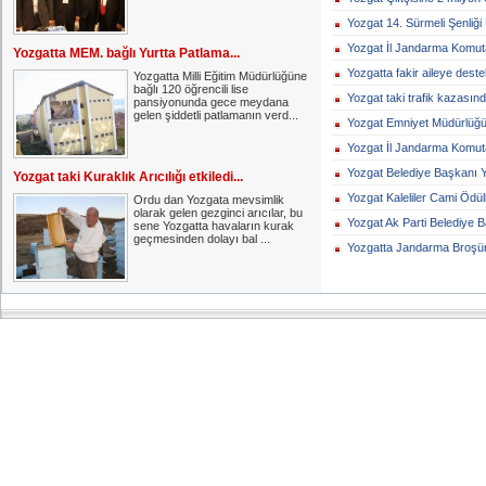
Yozgat 14. Sürmeli Şenliği 
Yozgat İl Jandarma Komuta
Yozgatta MEM. bağlı Yurtta Patlama...
Yozgatta fakir aileye destek
Yozgatta Milli Eğitim Müdürlüğüne
bağlı 120 öğrencili lise
Yozgat taki trafik kazasınd
pansiyonunda gece meydana
gelen şiddetli patlamanın verd...
Yozgat Emniyet Müdürlüğü 
Yozgat İl Jandarma Komutan
Yozgat Belediye Başkanı Y
Yozgat taki Kuraklık Arıcılığı etkiledi...
Yozgat Kaleliler Cami Ödüll
Ordu dan Yozgata mevsimlik
olarak gelen gezginci arıcılar, bu
Yozgat Ak Parti Belediye B
sene Yozgatta havaların kurak
geçmesinden dolayı bal ...
Yozgatta Jandarma Broşür i