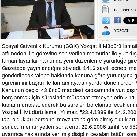
Bu haber 737
YOZGATLI
Sosyal Güvenlik Kurumu (SGK) Yozgat İl Müdürü İsmail 
affı nedeni ile görevine son verilen memurlar ile yurt dı
tamamlayanlar hakkında yeni düzenleme yürürlüğe gir
Gazetede yayınlandığını söyledi. 1416 sayılı ecnebi m
gönderilecek talebe hakkında kanuna göre yurt dışına 
öğrenimini başarı ile tamamlayarak yurda dönenlerden 
Kanunun geçici 43 üncü maddesi kapsamında yurt dışın
borçlanmak için süresinde müracaat etmeyenlerin 2.11.
kadar müracaat ederek bu süreleri borçlanabileceklerin
Yozgat İl Müdürü İsmail Yılmaz, "23.4.1999 ile 14.2.2005
tabi oldukları personel mevzuatına göre almış oldukları 
sonucu memuriyetleri sona erip, 22.6.2006 tarihli ve 55
uyarınca haklarında verilmiş disiplin cezaları bütün sonu