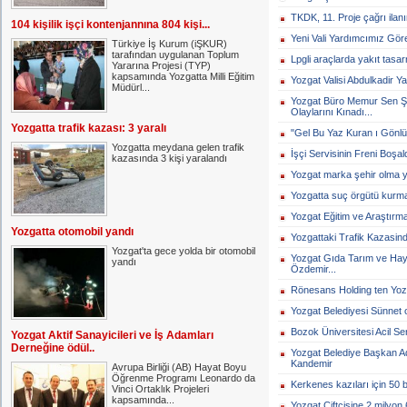
TKDK, 11. Proje çağrı ilanın
104 kişilik işçi kontenjannına 804 kişi...
Yeni Vali Yardımcımız Göre
Türkiye İş Kurum (iŞKUR)
tarafından uygulanan Toplum
Lpgli araçlarda yakıt tasar
Yararına Projesi (TYP)
kapsamında Yozgatta Milli Eğitim
Yozgat Valisi Abdulkadir Ya
Müdürl...
Yozgat Büro Memur Sen Şu
Olaylarını Kınadı...
Yozgatta trafik kazası: 3 yaralı
"Gel Bu Yaz Kuran ı Gönlü
Yozgatta meydana gelen trafik
İşçi Servisinin Freni Boşaldı
kazasında 3 kişi yaralandı
Yozgat marka şehir olma yol
Yozgatta suç örgütü kurma 
Yozgat Eğitim ve Araştırma
Yozgatta otomobil yandı
Yozgattaki Trafik Kazasinda
Yozgat'ta gece yolda bir otomobil
Yozgat Gıda Tarım ve Hayv
yandı
Özdemir...
Rönesans Holding ten Yozg
Yozgat Belediyesi Sünnet 
Bozok Üniversitesi Acil Serv
Yozgat Aktif Sanayicileri ve İş Adamları
Derneğine ödül..
Yozgat Belediye Başkan 
Kandemir
Avrupa Birliği (AB) Hayat Boyu
Öğrenme Programı Leonardo da
Kerkenes kazıları için 50 b
Vinci Ortaklık Projeleri
kapsamında...
Yozgat Çiftçisine 2 milyon 6