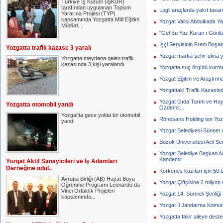
Türkiye İş Kurum (iŞKUR)
tarafından uygulanan Toplum
Lpgli araçlarda yakıt tasar
Yararına Projesi (TYP)
kapsamında Yozgatta Milli Eğitim
Yozgat Valisi Abdulkadir Ya
Müdürl...
"Gel Bu Yaz Kuran ı Gönlü
İşçi Servisinin Freni Boşaldı
Yozgatta trafik kazası: 3 yaralı
Yozgat marka şehir olma yol
Yozgatta meydana gelen trafik
kazasında 3 kişi yaralandı
Yozgatta suç örgütü kurma 
Yozgat Eğitim ve Araştırma
Yozgattaki Trafik Kazasinda
Yozgat Gıda Tarım ve Hayv
Yozgatta otomobil yandı
Özdemir...
Yozgat'ta gece yolda bir otomobil
Rönesans Holding ten Yozg
yandı
Yozgat Belediyesi Sünnet 
Bozok Üniversitesi Acil Serv
Yozgat Belediye Başkan 
Kandemir
Yozgat Aktif Sanayicileri ve İş Adamları
Derneğine ödül..
Kerkenes kazıları için 50 b
Avrupa Birliği (AB) Hayat Boyu
Yozgat Çiftçisine 2 milyon 6
Öğrenme Programı Leonardo da
Vinci Ortaklık Projeleri
Yozgat 14. Sürmeli Şenliği 
kapsamında...
Yozgat İl Jandarma Komuta
Yozgatta fakir aileye destek