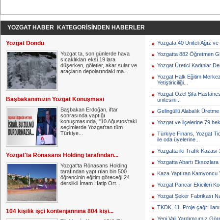
YOZGAT HABER KATEGORİSİNDEN HABERLER
Yozgat Dondu
Yozgata 40 Üniteli Ağız ve 
Yozgat ta, son günlerde hava
Yozgatta 882 Öğretmen Gitt
sıcaklıkları eksi 19 lara
düşerken, göletler, akar sular ve
Yozgat Üretici Kadınlar Der
araçların depolarındaki ma...
Yozgat Halk Eğitim Merkezi
Yetiştiriciliği...
Yozgat Özel Şifa Hastanes
Başbakanımızın Yozgat Konuşması
ünitesini...
Başbakan Erdoğan, iftar
Gelingüllü Alabalık Üretme T
sonrasında yaptığı
konuşmasında, "10 Ağustos'taki
Yozgat ve ilçelerine 79 he
seçimlerde Yozgat'tan tüm
Türkiye...
Türkiye Finans, Yozgat T
ile oda üyelerine...
Yozgatta iki Trafik Kazası 1
Yozgat'ta Rönasans Holding tarafından...
Yozgatta Abartı Eksozlara 
Yozgat'ta Rönasans Holding
tarafından yaptırılan bin 500
Kaza Yaptıran Kamyoncu Y
öğrencinin eğitim göreceği 24
derslikli İmam Hatip Ort...
Yozgat Pancar Ekicileri Ko
Yozgat Şeker Fabrikası Na
TKDK, 11. Proje çağrı ilanın
104 kişilik işçi kontenjannına 804 kişi...
Yeni Vali Yardımcımız Göre