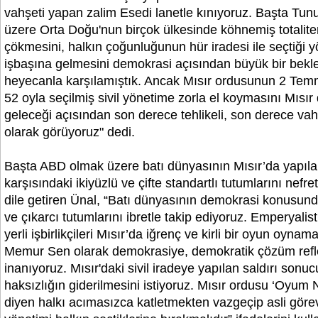
vahşeti yapan zalim Esedi lanetle kınıyoruz. Başta Tun
üzere Orta Doğu'nun birçok ülkesinde köhnemiş totaliter
çökmesini, halkın çoğunluğunun hür iradesi ile seçtiği y
işbaşına gelmesini demokrasi açısından büyük bir bekle
heyecanla karşılamıştık. Ancak Mısır ordusunun 2 Tem
52 oyla seçilmiş sivil yönetime zorla el koymasını Mısır
geleceği açısından son derece tehlikeli, son derece vah
olarak görüyoruz" dedi.
Başta ABD olmak üzere batı dünyasının Mısır’da yapıla
karşısındaki ikiyüzlü ve çifte standartlı tutumlarını nefret
dile getiren Ünal, “Batı dünyasının demokrasi konusun
ve çıkarcı tutumlarını ibretle takip ediyoruz. Emperyalist
yerli işbirlikçileri Mısır’da iğrenç ve kirli bir oyun oynam
Memur Sen olarak demokrasiye, demokratik çözüm refl
inanıyoruz. Mısır'daki sivil iradeye yapılan saldırı sonu
haksızlığın giderilmesini istiyoruz. Mısır ordusu ‘Oyu
diyen halkı acımasızca katletmekten vazgeçip asli görev