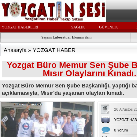
YOZGAT HABERLERİ
SAĞLIK
GÜVENLiK
Yaşam Laboratuar Eleman ilanı
Anasayfa
»
YOZGAT HABER
Yozgat Büro Memur Sen Şube Ba
Mısır Olaylarını Kınadı.
Yozgat Büro Memur Sen Şube Başkanlığı, yaptığı b
açıklamasıyla, Mısır'da yaşanan olayları kınadı.
26 A?ustos 2
YOZGAT HA
0 Yorum