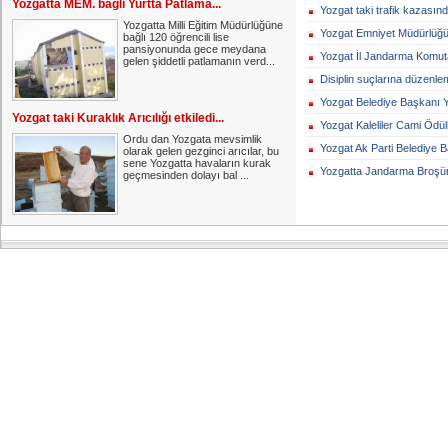
Yozgatta MEM. bağlı Yurtta Patlama...
Yozgat taki trafik kazasınd
Yozgatta Milli Eğitim Müdürlüğüne
Yozgat Emniyet Müdürlüğü 
bağlı 120 öğrencili lise
pansiyonunda gece meydana
Yozgat İl Jandarma Komutan
gelen şiddetli patlamanın verd...
Disiplin suçlarına düzenlem
Yozgat Belediye Başkanı Y
Yozgat taki Kuraklık Arıcılığı etkiledi...
Yozgat Kaleliler Cami Ödüll
Ordu dan Yozgata mevsimlik
Yozgat Ak Parti Belediye B
olarak gelen gezginci arıcılar, bu
sene Yozgatta havaların kurak
Yozgatta Jandarma Broşür i
geçmesinden dolayı bal ...