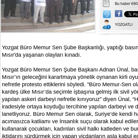
Bu haber 690
YOZGATLI
Yozgat Büro Memur Sen Şube Başkanlığı, yaptığı basın
Mısır'da yaşanan olayları kınadı.
Yozgat Büro Memur Sen Şube Başkanı Adnan Ünal, ba
Mısır’ın geleceğini karartmaya yönelik oynanan kirli oy
nefretle protesto ettiklerini söyledi. "Büro Memur-Sen ol
kardeş ülke Mısır’da seçimle işbaşına gelmiş ilk sivil y
yapılan askeri darbeyi nefretle kınıyoruz” diyen Ünal, “
iradesiyle ortaya koyduğu tercihine yapılan darbeyi ve d
lanetliyoruz. Büro Memur Sen olarak, Suriye’de kendi h
acımasızca katliamı ve İnsanlık suçu olarak kabul edile
kullanarak çocukları, kadınları sivil halkı katleden ve bu
iktidarını sürdürmek için yapan vicdanların asla kabul