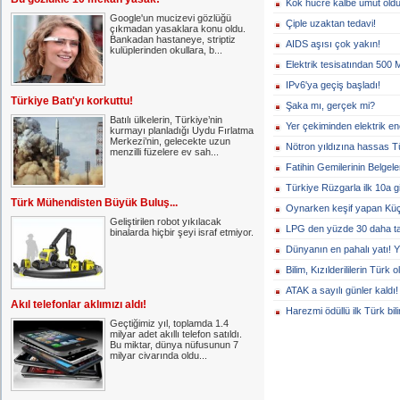
Kök hücre kalbe umut oldu
Google'un mucizevi gözlüğü
Çiple uzaktan tedavi!
çıkmadan yasaklara konu oldu.
Bankadan hastaneye, striptiz
AIDS aşısı çok yakın!
kulüplerinden okullara, b...
Elektrik tesisatından 500 
IPv6'ya geçiş başladı!
Türkiye Batı'yı korkuttu!
Şaka mı, gerçek mi?
Batılı ülkelerin, Türkiye’nin
Yer çekiminden elektrik ene
kurmayı planladığı Uydu Fırlatma
Merkezi’nin, gelecekte uzun
Nötron yıldızına hassas T
menzilli füzelere ev sah...
Fatihin Gemilerinin Belgele
Türkiye Rüzgarla ilk 10a gi
Türk Mühendisten Büyük Buluş...
Oynarken keşif yapan Küç
Geliştirilen robot yıkılacak
LPG den yüzde 30 daha ta
binalarda hiçbir şeyi israf etmiyor.
Dünyanın en pahalı yatı! 
Bilim, Kızılderililerin Türk
ATAK a sayılı günler kaldı!
Akıl telefonlar aklımızı aldı!
Harezmi ödüllü ilk Türk bi
Geçtiğimiz yıl, toplamda 1.4
milyar adet akıllı telefon satıldı.
Bu miktar, dünya nüfusunun 7
milyar civarında oldu...