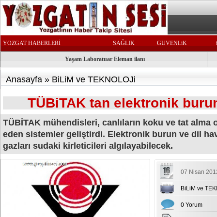
YOZGAT HABERLERİ
SAĞLIK
GÜVENLiK
Yaşam Laboratuar Eleman ilanı
Anasayfa
»
BiLiM ve TEKNOLOJi
TÜBiTAK tan elektronik burun
TÜBİTAK mühendisleri, canlıların koku ve tat alma or
eden sistemler geliştirdi. Elektronik burun ve dil ha
gazları sudaki kirleticileri algılayabilecek.
07 Nisan 201
BiLiM ve TE
0 Yorum