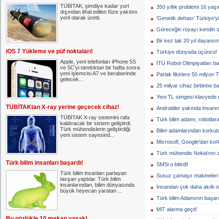
TÜBİTAK, şimdiye kadar yurt
350 yıllık problemi 16 yaş
dışından ithal edilen füze yakıtını
yerli olarak üretti.
'Genetik dehası' Türkiye'yi
Göreceğin rüyayı kendin 
Bir kez tak 20 yıl dayansın
iOS 7 Yükleme ve püf noktaları!
Türkiye dünyada üçüncü!
Apple, yeni telefonları iPhone 5S
İTÜ Robot Olimpiyatları ba
ve 5C'yi tanıttıktan bir hafta sonra
yeni işlemcisi A7 ve beraberinde
Parlak fikirlere 50 milyon T
gelecek...
25 milyar cihaz birbirine 
Yeni TL simgesi klavyede na
TÜBİTAKtan X-ray yerine geçecek cihaz!
Androidler yakında insanın
TÜBİTAK X-ray sistemini rafa
Türk bilim adamı, robotlara 
kaldıracak bir sistem geliştirdi.
Türk mühendislerin geliştirdiği
Bilim adamlarından korkut
yeni sistem sayesind...
Microsoft, Google'dan ko
Türk mühendis Nokia'nın a
Türk bilim insanları başardı!
SMSi o bitirdi!
Türk bilim insanları parlayan
Susuz çamaşır makineleri 
tavşan yaptılar. Türk bilim
insanlarından, bilim dünyasında
İnsandan çok daha akıllı ol
büyük heyecan yaratan ...
Türk bilim Adamının başarı
MiT alarma geçti!
Bu gözlükle 10 mekan yasak!