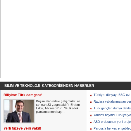
BILIM VE TEKNOLOJI KATEGORİSİNDEN HABERLER
Bilişime Türk damgası!
Türkiye, dünyayı BBG evi g
Bilişim alanındaki çalışmaları ile
Radara yakalanmayan yerl
tanınan 33 yaşındaki R. Erdem
Erkul, Microsoft’un 79 ülkedeki
Türk gençleri dünya devler
planlamasının başı...
Yandex beynini Türkiye ye
ABD ordusunun yeni projes
Yerli füzeye yerli yakıt!
Pardus'a herkes erişebile