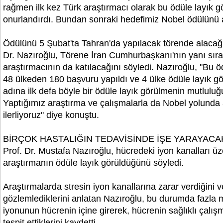
rağmen ilk kez Türk araştırmacı olarak bu ödüle layık 
onurlandırdı. Bundan sonraki hedefimiz Nobel ödülünü a
Ödülünü 5 Şubat'ta Tahran'da yapılacak törende alacağı
Dr. Nazıroğlu, Törene İran Cumhurbaşkanı'nın yanı sır
araştırmacının da katılacağını söyledi. Nazıroğlu, ''Bu öd
48 ülkeden 180 başvuru yapıldı ve 4 ülke ödüle layık g
adına ilk defa böyle bir ödüle layık görülmenin mutlulu
Yaptığımız araştırma ve çalışmalarla da Nobel yolund
ilerliyoruz'' diye konuştu.
BİRÇOK HASTALIĞIN TEDAVİSİNDE İŞE YARAYACAK
Prof. Dr. Mustafa Nazıroğlu, hücredeki iyon kanalları üze
araştırmanın ödüle layık görüldüğünü söyledi.
Araştırmalarda stresin iyon kanallarına zarar verdiğini ve
gözlemlediklerini anlatan Nazıroğlu, bu durumda fazla 
iyonunun hücrenin içine girerek, hücrenin sağlıklı çalış
tespit ettiklerini kaydetti.