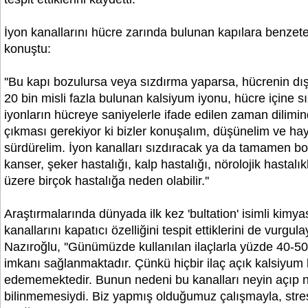
İyon kanallarını hücre zarında bulunan kapılara benzet
konuştu:
''Bu kapı bozulursa veya sızdırma yaparsa, hücrenin dış
20 bin misli fazla bulunan kalsiyum iyonu, hücre içine 
iyonların hücreye saniyelerle ifade edilen zaman dilimi
çıkması gerekiyor ki bizler konuşalım, düşünelim ve hayat
sürdürelim. İyon kanalları sızdıracak ya da tamamen b
kanser, şeker hastalığı, kalp hastalığı, nörolojik hastalı
üzere birçok hastalığa neden olabilir.''
Araştırmalarında dünyada ilk kez 'bultation' isimli kimya
kanallarını kapatıcı özelliğini tespit ettiklerini de vurgul
Nazıroğlu, ''Günümüzde kullanılan ilaçlarla yüzde 40-5
imkanı sağlanmaktadır. Çünkü hiçbir ilaç açık kalsiyum 
edememektedir. Bunun nedeni bu kanalları neyin açıp n
bilinmemesiydi. Biz yapmış olduğumuz çalışmayla, stres