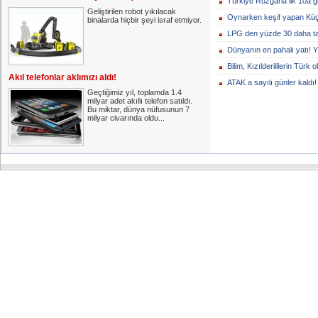
Türkiye Rüzgarla ilk 10a gi
Geliştirilen robot yıkılacak
Oynarken keşif yapan Küç
binalarda hiçbir şeyi israf etmiyor.
LPG den yüzde 30 daha ta
Dünyanın en pahalı yatı! 
Bilim, Kızılderililerin Türk
Akıl telefonlar aklımızı aldı!
ATAK a sayılı günler kaldı!
Geçtiğimiz yıl, toplamda 1.4
milyar adet akıllı telefon satıldı.
Bu miktar, dünya nüfusunun 7
milyar civarında oldu...