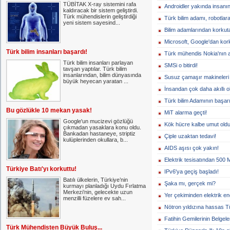
TÜBİTAK X-ray sistemini rafa
Androidler yakında insanın
kaldıracak bir sistem geliştirdi.
Türk mühendislerin geliştirdiği
Türk bilim adamı, robotlara 
yeni sistem sayesind...
Bilim adamlarından korkut
Microsoft, Google'dan ko
Türk bilim insanları başardı!
Türk mühendis Nokia'nın a
Türk bilim insanları parlayan
SMSi o bitirdi!
tavşan yaptılar. Türk bilim
insanlarından, bilim dünyasında
Susuz çamaşır makineleri 
büyük heyecan yaratan ...
İnsandan çok daha akıllı ol
Türk bilim Adamının başarı
Bu gözlükle 10 mekan yasak!
MiT alarma geçti!
Google'un mucizevi gözlüğü
Kök hücre kalbe umut oldu
çıkmadan yasaklara konu oldu.
Bankadan hastaneye, striptiz
Çiple uzaktan tedavi!
kulüplerinden okullara, b...
AIDS aşısı çok yakın!
Elektrik tesisatından 500 
Türkiye Batı'yı korkuttu!
IPv6'ya geçiş başladı!
Batılı ülkelerin, Türkiye’nin
Şaka mı, gerçek mi?
kurmayı planladığı Uydu Fırlatma
Merkezi’nin, gelecekte uzun
Yer çekiminden elektrik ene
menzilli füzelere ev sah...
Nötron yıldızına hassas T
Fatihin Gemilerinin Belgele
Türk Mühendisten Büyük Buluş...