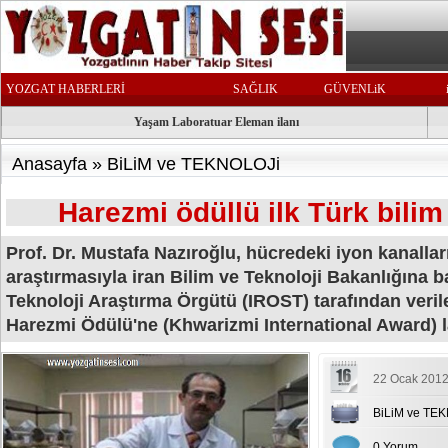
YOZGAT HABERLERİ
SAĞLIK
GÜVENLiK
Yaşam Laboratuar Eleman ilanı
Anasayfa
»
BiLiM ve TEKNOLOJi
Harezmi ödüllü ilk Türk bili
Prof. Dr. Mustafa Nazıroğlu, hücredeki iyon kanallar
araştırmasıyla iran Bilim ve Teknoloji Bakanlığına ba
Teknoloji Araştırma Örgütü (IROST) tarafından veril
Harezmi Ödülü'ne (Khwarizmi International Award) l
22 Ocak 2012
BiLiM ve TE
0 Yorum