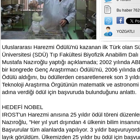
Bu haber 762
YOZGATLI
Uluslararası Harezmi Ödülü'nü kazanan ilk Türk olan 
Üniversitesi (SDÜ) Tıp Fakültesi Biyofizik Anabilim Dalı
Mustafa Nazıroğlu yaptığı açıklamada; 2002 yılında A
bir kongrede Genç Araştırmacı Ödülü'nü, 2006 yılında
Ödülü aldığını, bu ödüllerden cesaretlenerek son 3 yıldı
Teknoloji Araştırma Örgütünün matematik ve astronomi 
adına verdiği ödül için başvuruda bulunduğunu anlattı.
HEDEFİ NOBEL
IROST'un Harezmi anısına 25 yıldır ödül töreni düzenlen
Nazıroğlu, ''Her yıl yurt dışından 4 ülkenin bilim insanına
Başvurular tüm alanlarda yapılıyor. 3 yıldır başvuruyor
layık görüldüm. Ülkemizden 25 yıldır bu ödül için başvu