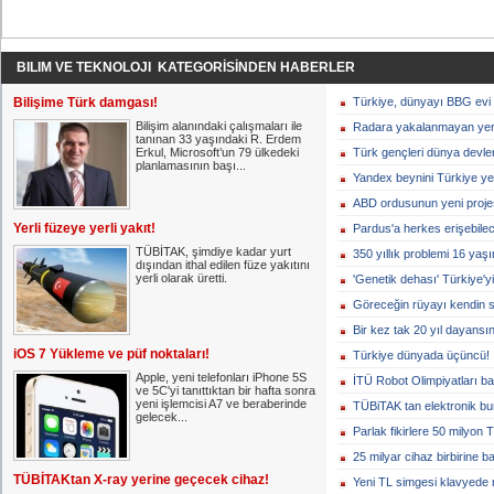
BILIM VE TEKNOLOJI KATEGORİSİNDEN HABERLER
Bilişime Türk damgası!
Türkiye, dünyayı BBG evi g
Bilişim alanındaki çalışmaları ile
Radara yakalanmayan yerl
tanınan 33 yaşındaki R. Erdem
Erkul, Microsoft’un 79 ülkedeki
Türk gençleri dünya devler
planlamasının başı...
Yandex beynini Türkiye ye
ABD ordusunun yeni projes
Yerli füzeye yerli yakıt!
Pardus'a herkes erişebile
TÜBİTAK, şimdiye kadar yurt
350 yıllık problemi 16 yaş
dışından ithal edilen füze yakıtını
yerli olarak üretti.
'Genetik dehası' Türkiye'yi
Göreceğin rüyayı kendin 
Bir kez tak 20 yıl dayansın
iOS 7 Yükleme ve püf noktaları!
Türkiye dünyada üçüncü!
Apple, yeni telefonları iPhone 5S
İTÜ Robot Olimpiyatları ba
ve 5C'yi tanıttıktan bir hafta sonra
yeni işlemcisi A7 ve beraberinde
TÜBiTAK tan elektronik bur
gelecek...
Parlak fikirlere 50 milyon T
25 milyar cihaz birbirine 
TÜBİTAKtan X-ray yerine geçecek cihaz!
Yeni TL simgesi klavyede na