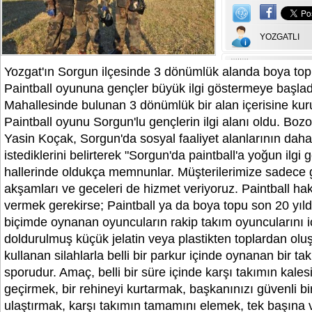
YOZGATLI
Yozgat'ın Sorgun ilçesinde 3 dönümlük alanda boya topl
Paintball oyununa gençler büyük ilgi göstermeye başla
Mahallesinde bulunan 3 dönümlük bir alan içerisine ku
Paintball oyunu Sorgun'lu gençlerin ilgi alanı oldu. Bozo
Yasin Koçak, Sorgun'da sosyal faaliyet alanlarının dah
istediklerini belirterek "Sorgun'da paintball'a yoğun ilgi
hallerinde oldukça memnunlar. Müşterilerimize sadece g
akşamları ve geceleri de hizmet veriyoruz. Paintball hak
vermek gerekirse; Paintball ya da boya topu son 20 yıldı
biçimde oynanan oyuncuların rakip takım oyuncularını iç
doldurulmuş küçük jelatin veya plastikten toplardan ol
kullanan silahlarla belli bir parkur içinde oynanan bir tak
sporudur. Amaç, belli bir süre içinde karşı takımın kales
geçirmek, bir rehineyi kurtarmak, başkanınızı güvenli bi
ulaştırmak, karşı takımın tamamını elemek, tek başına