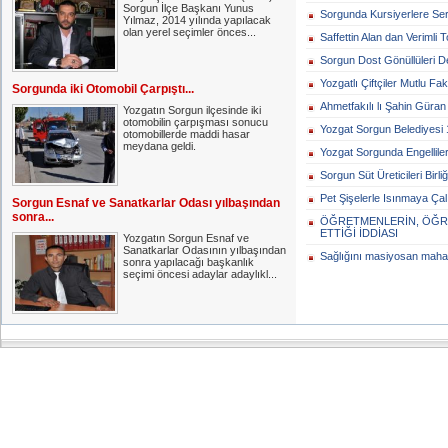
Sorgun İlçe Başkanı Yunus
Sorgunda Kursiyerlere Sertif
Yılmaz, 2014 yılında yapılacak
olan yerel seçimler önces...
Saffettin Alan dan Verimli T
Sorgun Dost Gönüllüleri De
Yozgatlı Çiftçiler Mutlu Fak
Sorgunda iki Otomobil Çarpıştı...
Ahmetfakılı lı Şahin Güran 7
Yozgatın Sorgun ilçesinde iki
otomobilin çarpışması sonucu
Yozgat Sorgun Belediyesi 
otomobillerde maddi hasar
meydana geldi.
Yozgat Sorgunda Engelliler
Sorgun Süt Üreticileri Birli
Pet Şişelerle Isınmaya Çalı
Sorgun Esnaf ve Sanatkarlar Odası yılbaşından
sonra...
ÖĞRETMENLERİN, ÖĞR
ETTİĞİ İDDİASI
Yozgatın Sorgun Esnaf ve
Sanatkarlar Odasının yılbaşından
Sağlığını masiyosan maha
sonra yapılacağı başkanlık
seçimi öncesi adaylar adaylıkl...