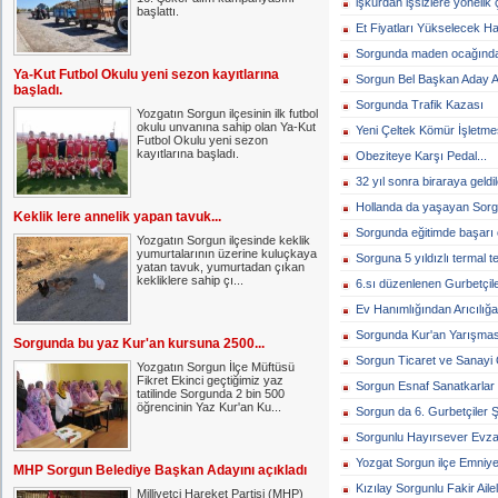
işkurdan işsizlere yönelik 
başlattı.
Et Fiyatları Yükselecek Ha
Sorgunda maden ocağında pa
Ya-Kut Futbol Okulu yeni sezon kayıtlarına
Sorgun Bel Başkan Aday Ad
başladı.
Sorgunda Trafik Kazası
Yozgatın Sorgun ilçesinin ilk futbol
okulu unvanına sahip olan Ya-Kut
Yeni Çeltek Kömür İşletmesi
Futbol Okulu yeni sezon
kayıtlarına başladı.
Obeziteye Karşı Pedal...
32 yıl sonra biraraya geldile
Hollanda da yaşayan Sorgu
Keklik lere annelik yapan tavuk...
Sorgunda eğitimde başarı o
Yozgatın Sorgun ilçesinde keklik
yumurtalarının üzerine kuluçkaya
Sorguna 5 yıldızlı termal t
yatan tavuk, yumurtadan çıkan
kekliklere sahip çı...
6.sı düzenlenen Gurbetçiler
Ev Hanımlığından Arıcılığa 
Sorgunda Kur'an Yarışması
Sorgunda bu yaz Kur'an kursuna 2500...
Sorgun Ticaret ve Sanayi 
Yozgatın Sorgun İlçe Müftüsü
Fikret Ekinci geçtiğimiz yaz
Sorgun Esnaf Sanatkarlar 
tatilinde Sorgunda 2 bin 500
öğrencinin Yaz Kur'an Ku...
Sorgun da 6. Gurbetçiler Şö
Sorgunlu Hayırsever Evzac
Yozgat Sorgun ilçe Emniyet
MHP Sorgun Belediye Başkan Adayını açıkladı
Kızılay Sorgunlu Fakir Ailel
Milliyetçi Hareket Partisi (MHP)