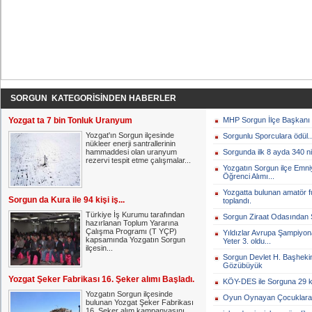
SORGUN KATEGORİSİNDEN HABERLER
Yozgat ta 7 bin Tonluk Uranyum
MHP Sorgun İlçe Başkanı 
Yozgat'ın Sorgun ilçesinde
Sorgunlu Sporculara ödül..
nükleer enerji santrallerinin
hammaddesi olan uranyum
Sorgunda ilk 8 ayda 340 ni
rezervi tespit etme çalışmalar...
Yozgatın Sorgun ilçe Emn
Öğrenci Alımı...
Yozgatta bulunan amatör f
Sorgun da Kura ile 94 kişi iş...
toplandı.
Türkiye İş Kurumu tarafından
Sorgun Ziraat Odasından Se
hazırlanan Toplum Yararına
Çalışma Programı (T YÇP)
Yıldızlar Avrupa Şampiy
kapsamında Yozgatın Sorgun
Yeter 3. oldu...
ilçesin...
Sorgun Devlet H. Başhekim
Gözübüyük
Yozgat Şeker Fabrikası 16. Şeker alımı Başladı.
KÖY-DES ile Sorguna 29 km 
Yozgatın Sorgun ilçesinde
Oyun Oynayan Çocuklara O
bulunan Yozgat Şeker Fabrikası
16. Şeker alım kampanyasını