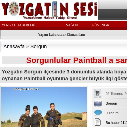
YOZGAT HABERLERİ
SAĞLIK
GÜVENLiK
Yaşam Laboratuar Eleman ilanı
Anasayfa
»
Sorgun
Sorgunlular Paintball a sar
Yozgatın Sorgun ilçesinde 3 dönümlük alanda boya t
oynanan Paintball oyununa gençler büyük ilgi göst
01 Temmuz 20
Sorgun
0 Yorum
Bu haber 111