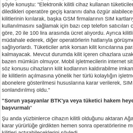
şöyle konuştu: "Elektronik kilitli cihaz kullanan tüketicil
diledikleri operatöre geçiş kararını daha özgür alabilecek.
kilitlerinin kırılarak, başka GSM firmalarının SIM kartlar
kullanılmasını sağlamak için bazı cep telefon satıcıları 
göre, 20 ile 100 lira arasında ücret alıyordu. Ayrıca kilitl
müdahale ederek, diğer operatörlerin hatlarıyla görüş
sağlıyorlardı. Tüketiciler artık korsan kilit kırıcılarına
kalmayacak. Mevcut durumda kilit içeren cihazlara uzak
bazen mümkün olmuyor. Mobil işletmecilerin internet sit
söz konusu cihazların kilit kodlarının kaldırabilme imk
ile kilitlerin açılmasına yönelik her türlü kolaylığın işlet
abonelere gösterilmesi hususlarına karar verilerek, SIM ki
sonlandırılmış oldu."
"Sorun yaşayanlar BTK'ya veya tüketici hakem heye
başvurmalı
"
Şu anda yüzbinlerce cihazın kilitli olduğunu aktaran Ağao
karar yürürlüğe girdikten hemen sonra operatörlerine m
kilitleri açtırabileceklerini söyledi.