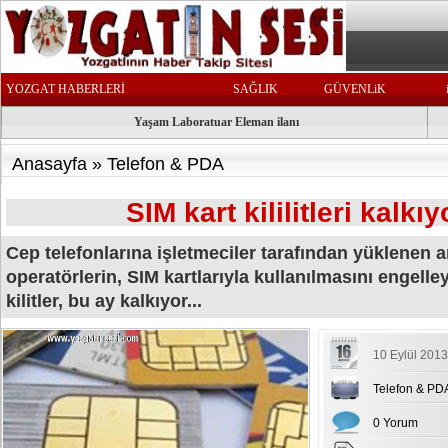
YOZGAT HABERLERİ
SAĞLIK
GÜVENLiK
Yaşam Laboratuar Eleman ilanı
Anasayfa
»
Telefon & PDA
SIM kart kililitleri kalkıy
Cep telefonlarına işletmeciler tarafından yüklenen 
operatörlerin, SIM kartlarıyla kullanılmasını engelle
kilitler, bu ay kalkıyor...
10 Eylül 2013
Telefon & PD
0 Yorum