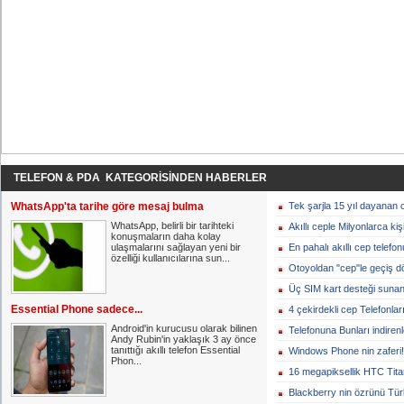
TELEFON & PDA KATEGORİSİNDEN HABERLER
WhatsApp'ta tarihe göre mesaj bulma
Tek şarjla 15 yıl dayanan 
WhatsApp, belirli bir tarihteki
Akıllı ceple Milyonlarca kişi
konuşmaların daha kolay
ulaşmalarını sağlayan yeni bir
En pahalı akıllı cep telefon
özelliği kullanıcılarına sun...
Otoyoldan "cep"le geçiş d
Üç SIM kart desteği sunan 
Essential Phone sadece...
4 çekirdekli cep Telefonlar
Android'in kurucusu olarak bilinen
Telefonuna Bunları indirenl
Andy Rubin'in yaklaşık 3 ay önce
tanıttığı akıllı telefon Essential
Windows Phone nin zaferi!
Phon...
16 megapiksellik HTC Tita
Blackberry nin özrünü Tür