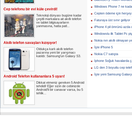
Windows Phone 7 ne kadar
Cep telefonu bir evi küle çevirdi!
Cepten ödeme için herşey
Teknoloji dünyası bugüne kadar
çeşitli markalara ait akıllı telefon
Faturaya üst sınır geliyor
ve tablet bilgisayarların
yanmasına, hatta patl...
iPhone 4 pil ömrünü azda 
Windowslu ilk Tablet Pc p
Nokia nın akıllı olmayan yen
Akıllı telefon savaşları kızışıyor!
İşte iPhone 5
Oldukça karlı akıllı telefon
pazarına yeni bir yarışmacı
Nokia C7 satışta
katıldı: Samsung'un Galaxy S3.
İphone Soğuk havalarda ç
LG den 3 boyutlu cep tele
İşte yeni Samsung Galaxy 
Android Telefon kullananlara 5 uyarı!
Dikkat etmeniz gereken 5 Android
tehdidi! Eğer sizin de cebinizde
Android'li bir canavar varsa, bu 5
tehlik...