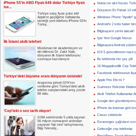
iPhone 5S'in ABD Fiyatı 649 dolar Türkiye fiyatı
Nokia nın akıl hocası Türk
ise...
Dünyanın En Pahalı 14 milyo
Türkiye satış fiyatı şoke etti!
Apple'ın geçtiğimiz haftalarda
Windows Phone "Apollo" ge
tanıttığı yeni telefonu iPhone 5S'in
Android'e 2 kötü haber bir
Türkiy...
Bilgisayarın yerini alacak!
İşte Yeni Google Nexus
İlk İslami akıllı telefon!
Bilgisayara Android yükle
Müslüman bir akademisyen ve
din bilimcisi Dr. Zakir Naik,
iOS 5 güncellemesi nasıl y
dünyanın ilk İslami telefonunu
sunmaya hazırlanıyor.
Bu telefonda her şey çift
16 Megapiksellik Cep Tele
Facebook telefonunun fiyat
Türkiye'deki büyüme oranı dünyanın üstünde!
Apple Pes Etti mi ?
Araştırma şirketi GFK'nın
verilerine göre Türkiye'deki akıllı
Guinness Rekorlar Kitabın
telefon satışlarındaki artış yüzde
88 oldu.
Akıllı Telefon Kullananlar A
Google den gözetleniyors
iPhone da bulunan gizli öze
'Cep'teki o ses tarih oluyor!
Casus cebinizde
GSM sektöründe 5 yılda taşınan
56 milyon numaranın ardından
Esrarengez çağrıların sırrı
yaşanan 'bip sesi' tartışmasına,
Bilgi Teknoloj...
Geleceğin cep telefonlar
BlackBerry Touch Monaco 